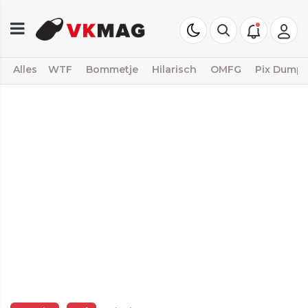
Alles
WTF
Bommetje
Hilarisch
OMFG
Pix Dump