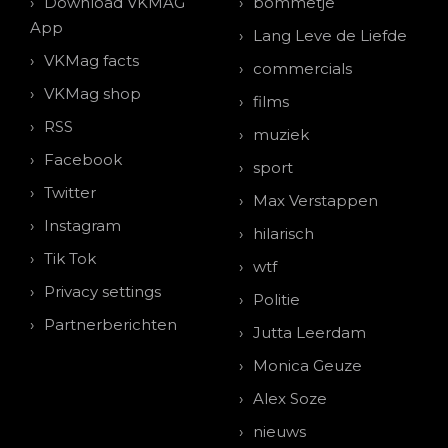
Download VKMAG
bommetje
App
Lang Leve de Liefde
VKMag facts
commercials
VKMag shop
films
RSS
muziek
Facebook
sport
Twitter
Max Verstappen
Instagram
hilarisch
Tik Tok
wtf
Privacy settings
Politie
Partnerberichten
Jutta Leerdam
Monica Geuze
Alex Soze
nieuws