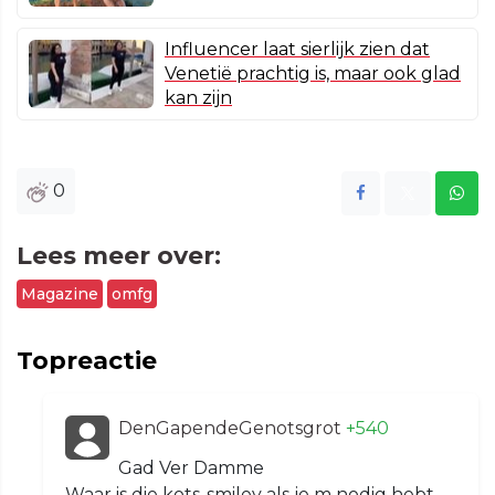
Influencer laat sierlijk zien dat
Venetië prachtig is, maar ook glad
kan zijn
0
Lees meer over:
Magazine
omfg
Topreactie
DenGapendeGenotsgrot
+540
Gad Ver Damme
Waar is die kots-smiley als je m nodig hebt....