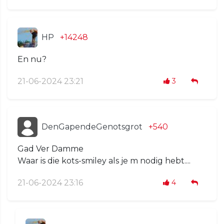
HP
+14248
En nu?
21-06-2024 23:21
3
DenGapendeGenotsgrot
+540
Gad Ver Damme
Waar is die kots-smiley als je m nodig hebt....
21-06-2024 23:16
4