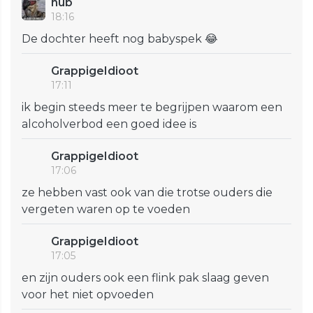
hub
18:16
De dochter heeft nog babyspek 😂
GrappigeIdioot
17:11
ik begin steeds meer te begrijpen waarom een
alcoholverbod een goed idee is
GrappigeIdioot
17:06
ze hebben vast ook van die trotse ouders die
vergeten waren op te voeden
GrappigeIdioot
17:05
en zijn ouders ook een flink pak slaag geven
voor het niet opvoeden