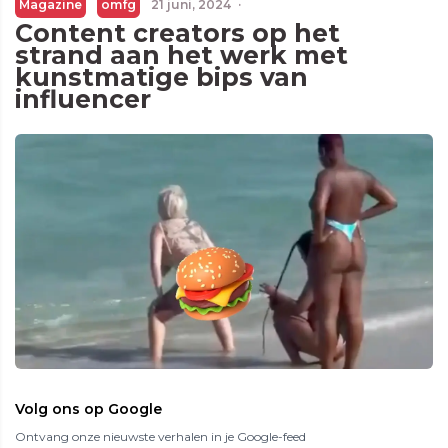
Magazine
omfg
21 juni, 2024
·
Content creators op het
strand aan het werk met
kunstmatige bips van
influencer
Volg ons op Google
Ontvang onze nieuwste verhalen in je Google-feed