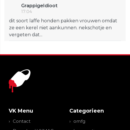
GrappigeIdioot
17:04
dit soort laffe honden pakken vrouwen omdat
ze een kerel niet aankunnen. nekschotje en
vergeten dat...
VK Menu
Categorieen
Contact
omfg