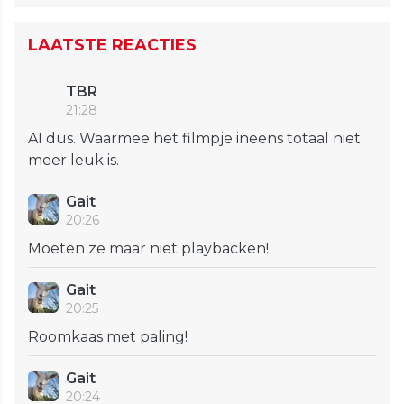
LAATSTE REACTIES
TBR
21:28
AI dus. Waarmee het filmpje ineens totaal niet
meer leuk is.
Gait
20:26
Moeten ze maar niet playbacken!
Gait
20:25
Roomkaas met paling!
Gait
20:24