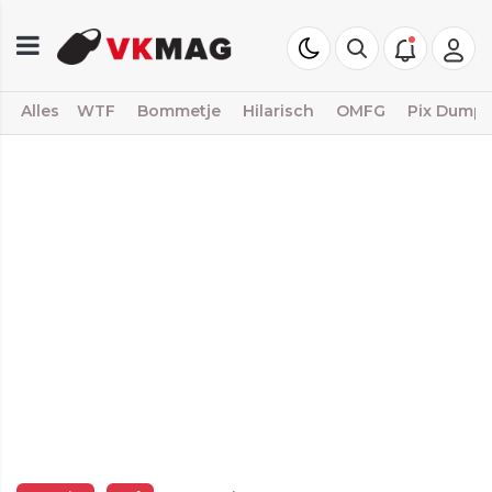
Alles
WTF
Bommetje
Hilarisch
OMFG
Pix Dump