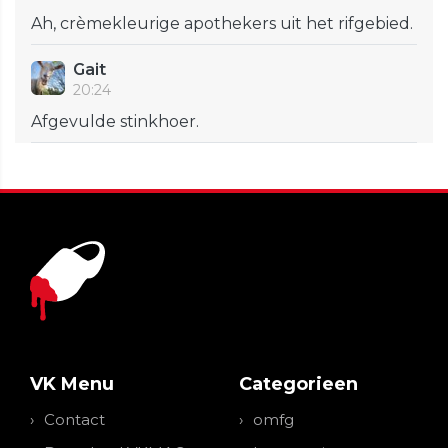
Ah, crèmekleurige apothekers uit het rifgebied.
Gait
20:24
Afgevulde stinkhoer.
VK Menu
Categorieen
Contact
omfg