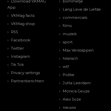
Download VKMAG
bommetje
App
Lang Leve de Liefde
VKMag facts
commercials
VKMag shop
films
RSS
muziek
Facebook
sport
Twitter
Max Verstappen
Instagram
hilarisch
Tik Tok
wtf
Privacy settings
Politie
Partnerberichten
Jutta Leerdam
Monica Geuze
Alex Soze
nieuws