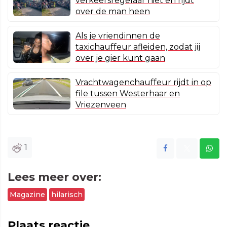
verkeersregelaar niet en rijdt
over de man heen
Als je vriendinnen de
taxichauffeur afleiden, zodat jij
over je gier kunt gaan
Vrachtwagenchauffeur rijdt in op
file tussen Westerhaar en
Vriezenveen
1
Lees meer over:
Magazine
hilarisch
Plaats reactie