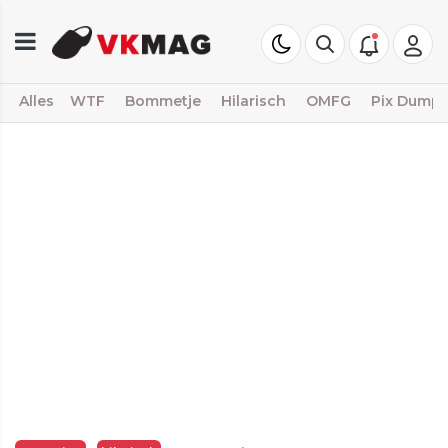
Alles
WTF
Bommetje
Hilarisch
OMFG
Pix Dump