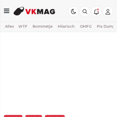
Alles
WTF
Bommetje
Hilarisch
OMFG
Pix Dump