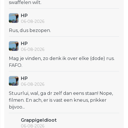
swaffelen wilt.
HP
06-08-2026
Rus, dus bezopen.
HP
06-08-2026
Mag je vinden, zo denk ik over elke (dode) rus.
FAFO.
HP
06-08-2026
Stuurlui, wal, ga dr zelf dan eens staan! Nope,
filmen. En ach, er is vast een kneus, prikker
bijvoo...
GrappigeIdioot
06-08-2026