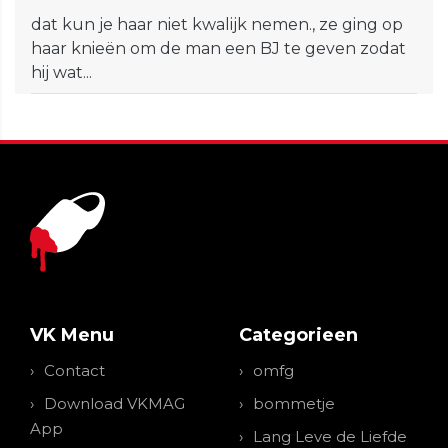
dat kun je haar niet kwalijk nemen., ze ging op
haar knieën om de man een BJ te geven zodat
hij wat...
VK Menu
Categorieen
Contact
omfg
Download VKMAG
bommetje
App
Lang Leve de Liefde