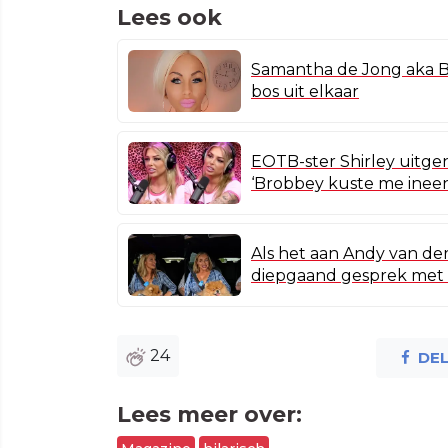
Lees ook
Samantha de Jong aka Ba
bos uit elkaar
EOTB-ster Shirley uitge
‘Brobbey kuste me ineen
Als het aan Andy van der
diepgaand gesprek met 
24
DE
Lees meer over: