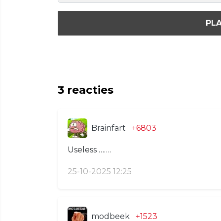
PLA
3
reacties
Brainfart
+6803
Useless …….
25-10-2025 12:25
modbeek
+1523