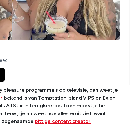
feed
ilty pleasure programma's op televisie, dan weet je
er
bekend is van Temptation Island VIPS en Ex on
ls All Star in terugkeerde. Toen moest je het
terwijl je nu weet hoe alles eruit ziet, want
als zogenaamde
pittige content creator
.