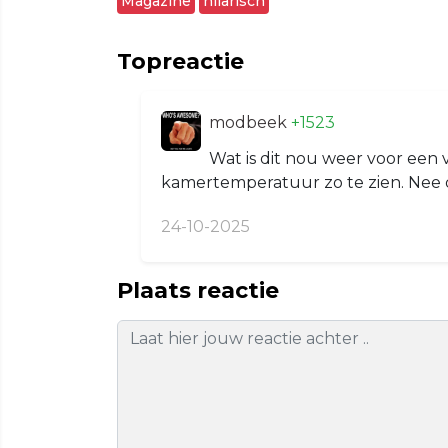
Magazine
hilarisch
Topreactie
modbeek
+1523
Wat is dit nou weer voor een v
kamertemperatuur zo te zien. Nee d
24-10-2025
Plaats reactie