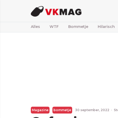
Alles
WTF
Bommetje
Hilarisch
Magazine
bommetje
30 september, 2022
·
St