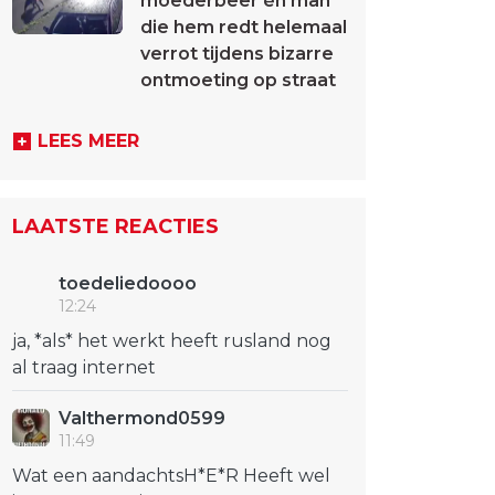
moederbeer én man
die hem redt helemaal
verrot tijdens bizarre
ontmoeting op straat
LEES MEER
LAATSTE REACTIES
toedeliedoooo
12:24
ja, *als* het werkt heeft rusland nog
al traag internet
Valthermond0599
11:49
Wat een aandachtsH*E*R Heeft wel