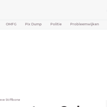
OMFG
Pix Dump
Politie
Probleemwijken
eve Stiffbone