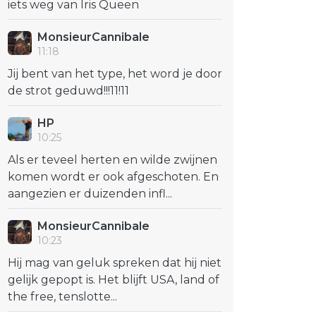
iets weg van Iris Queen
MonsieurCannibale
11:18
Jij bent van het type, het word je door
de strot geduwd!!!11!11
HP
10:25
Als er teveel herten en wilde zwijnen
komen wordt er ook afgeschoten. En
aangezien er duizenden infl...
MonsieurCannibale
10:23
Hij mag van geluk spreken dat hij niet
gelijk gepopt is. Het blijft USA, land of
the free, tenslotte...