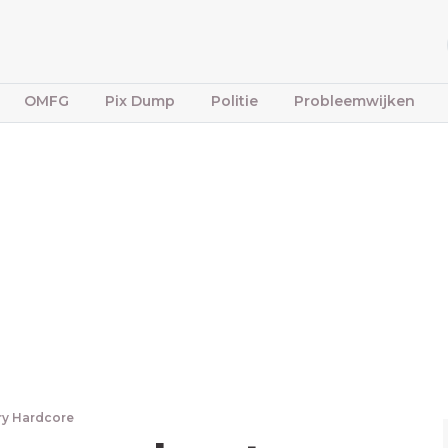
OMFG
Pix Dump
Politie
Probleemwijken
ry Hardcore