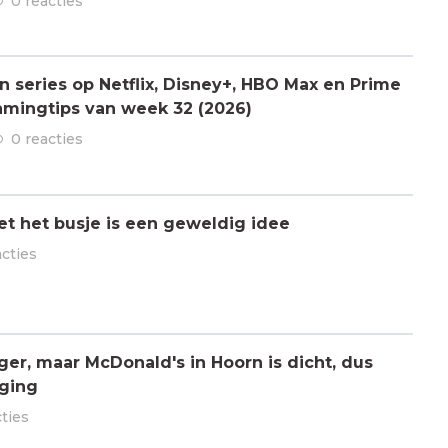
0 reacties
n series op Netflix, Disney+, HBO Max en Prime
amingtips van week 32 (2026)
0 reacties
t het busje is een geweldig idee
acties
er, maar McDonald's in Hoorn is dicht, dus
iging
cties