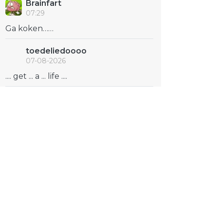
Brainfart
07:29
Ga koken……
toedeliedoooo
07-08-2026
.... get ... a ... life ....