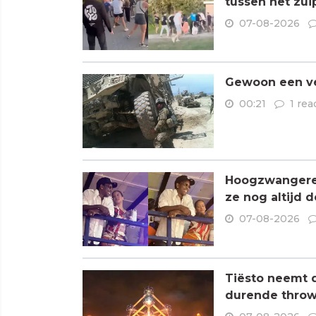
tussen het zui
07-08-2026
Gewoon een ve
00:21
1 rea
Hoogzwangere R
ze nog altijd 
07-08-2026
Tiësto neemt 
durende throw