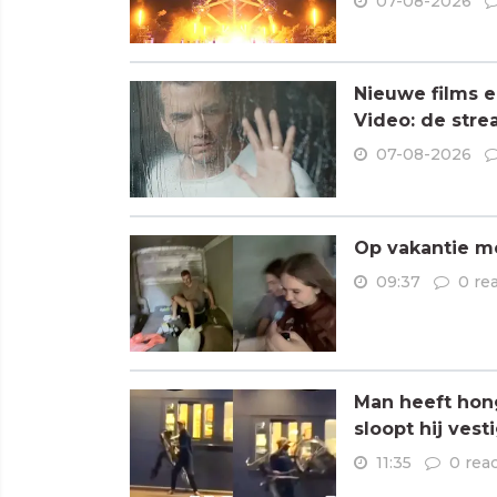
07-08-2026
Nieuwe films e
Video: de stre
07-08-2026
Op vakantie me
09:37
0 re
Man heeft hong
sloopt hij vest
11:35
0 rea