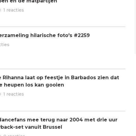
pen en de matpartijen
1 reacties
rzameling hilarische foto's #2259
cties
ihanna laat op feestje in Barbados zien dat
de heupen los kan gooien
1 reacties
dancefans mee terug naar 2004 met drie uur
back-set vanuit Brussel