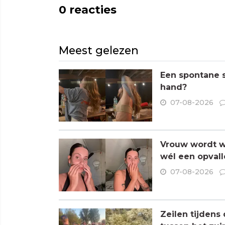
0
reacties
Meest gelezen
Een spontane s
hand?
07-08-2026
Vrouw wordt wa
wél een opvall
07-08-2026
Zeilen tijdens