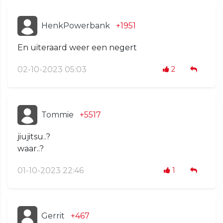
HenkPowerbank
+1951
En uiteraard weer een negert
02-10-2023 05:03
2
Tommie
+5517
jiujitsu..?
waar..?
01-10-2023 22:46
1
Gerrit
+467