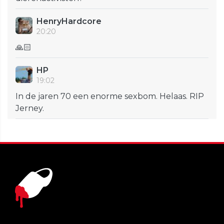
HenryHardcore
20:20
🙏🏻
HP
19:02
In de jaren 70 een enorme sexbom. Helaas. RIP
Jerney.