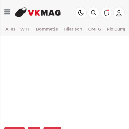
Alles
WTF
Bommetje
Hilarisch
OMFG
Pix Dump