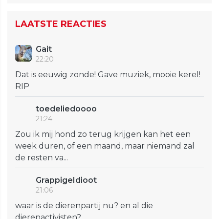
LAATSTE REACTIES
Gait
22:20
Dat is eeuwig zonde! Gave muziek, mooie kerel!
RIP
toedeliedoooo
21:24
Zou ik mij hond zo terug krijgen kan het een
week duren, of een maand, maar niemand zal
de resten va...
GrappigeIdioot
21:06
waar is de dierenpartij nu? en al die
dierenactivisten?