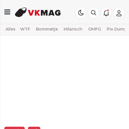
Alles
WTF
Bommetje
Hilarisch
OMFG
Pix Dump