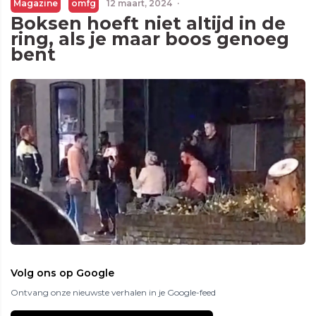
Magazine
omfg
12 maart, 2024
·
Boksen hoeft niet altijd in de
ring, als je maar boos genoeg
bent
Volg ons op Google
Ontvang onze nieuwste verhalen in je Google-feed