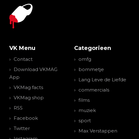
VK Menu
Categorieen
Contact
omfg
Download VKMAG
bommetje
App
Lang Leve de Liefde
VKMag facts
commercials
VKMag shop
films
RSS
muziek
Facebook
sport
Twitter
Max Verstappen
Instagram