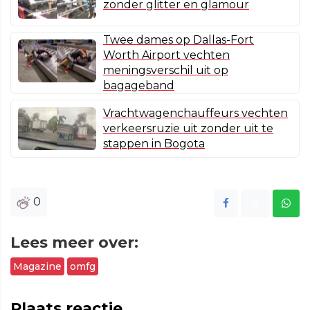
zonder glitter en glamour
Twee dames op Dallas-Fort
Worth Airport vechten
meningsverschil uit op
bagageband
Vrachtwagenchauffeurs vechten
verkeersruzie uit zonder uit te
stappen in Bogota
0
Lees meer over:
Magazine
omfg
Plaats reactie