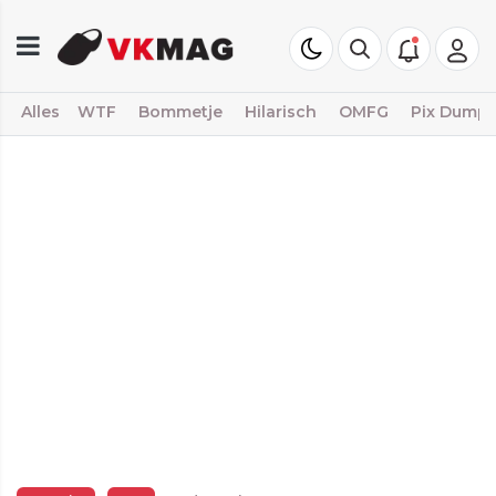
Alles
WTF
Bommetje
Hilarisch
OMFG
Pix Dump