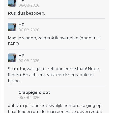
HP
06-08-2026
Rus, dus bezopen.
HP
06-08-2026
Mag je vinden, zo denk ik over elke (dode) rus.
FAFO.
HP
06-08-2026
Stuurlui, wal, ga dr zelf dan eens staan! Nope,
filmen. En ach, er is vast een kneus, prikker
bijvoo...
GrappigeIdioot
06-08-2026
dat kun je haar niet kwalijk nemen., ze ging op
haar knieën om de man een BJ te geven zodat