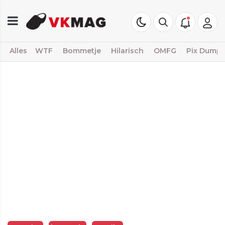
Alles
WTF
Bommetje
Hilarisch
OMFG
Pix Dump