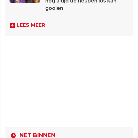
nog altijd de heupen los kan
gooien
LEES MEER
NET BINNEN