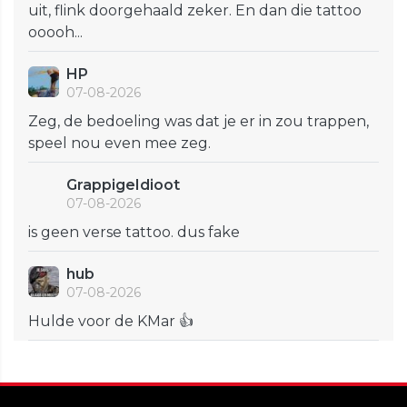
uit, flink doorgehaald zeker. En dan die tattoo
ooooh...
HP
07-08-2026
Zeg, de bedoeling was dat je er in zou trappen,
speel nou even mee zeg.
GrappigeIdioot
07-08-2026
is geen verse tattoo. dus fake
hub
07-08-2026
Hulde voor de KMar 👍