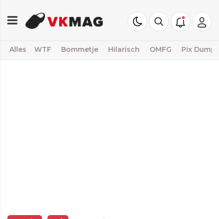
Alles
WTF
Bommetje
Hilarisch
OMFG
Pix Dump