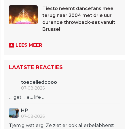
Tiësto neemt dancefans mee
terug naar 2004 met drie uur
durende throwback-set vanuit
Brussel
LEES MEER
LAATSTE REACTIES
toedeliedoooo
07-08-2026
.... get ... a ... life ....
HP
07-08-2026
Tjemig wat erg. Ze ziet er ook allerbelabberst