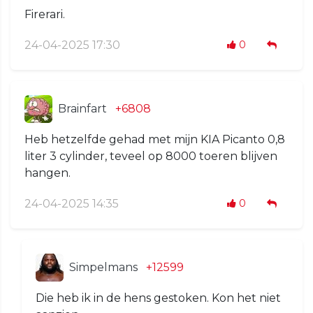
Firerari.
24-04-2025 17:30
0
Brainfart
+6808
Heb hetzelfde gehad met mijn KIA Picanto 0,8
liter 3 cylinder, teveel op 8000 toeren blijven
hangen.
24-04-2025 14:35
0
Simpelmans
+12599
Die heb ik in de hens gestoken. Kon het niet