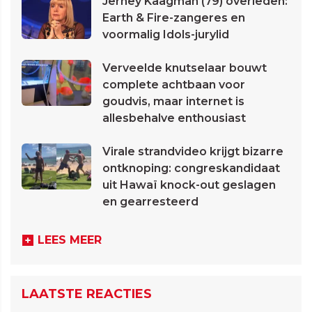
Jerney Kaagman (79) overleden:
Earth & Fire-zangeres en
voormalig Idols-jurylid
Verveelde knutselaar bouwt
complete achtbaan voor
goudvis, maar internet is
allesbehalve enthousiast
Virale strandvideo krijgt bizarre
ontknoping: congreskandidaat
uit Hawaï knock-out geslagen
en gearresteerd
LEES MEER
LAATSTE REACTIES