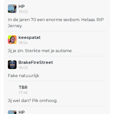
HP
19:02
In de jaren 70 een enorme sexbom. Helaas. RIP
Jerney.
keespatat
18:54
Jij je zin. Sterkte met je autisme.
BrakeFireStreet
18:05
Fake natuurlijk
TBR
17:46
Jij wel dan? Pik omhoog.
HP