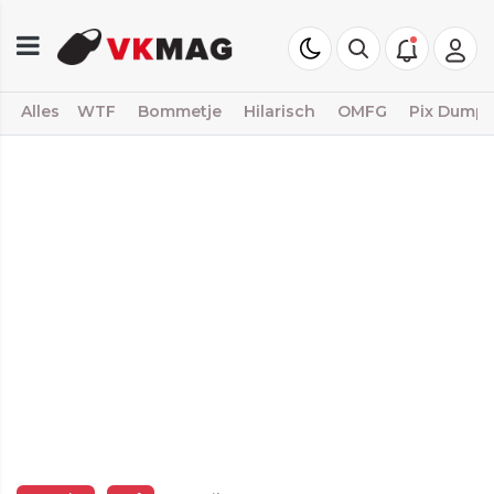
Alles
WTF
Bommetje
Hilarisch
OMFG
Pix Dump