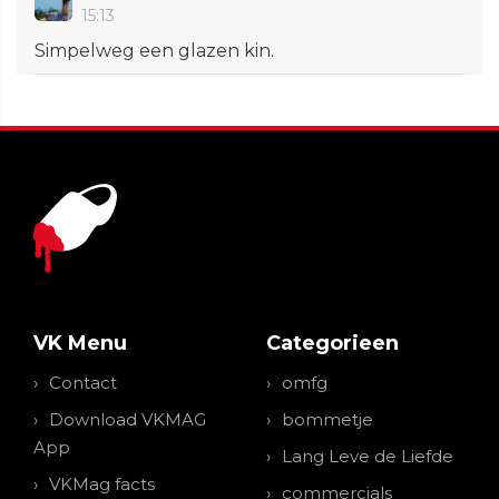
15:13
Simpelweg een glazen kin.
VK Menu
Categorieen
Contact
omfg
Download VKMAG
bommetje
App
Lang Leve de Liefde
VKMag facts
commercials