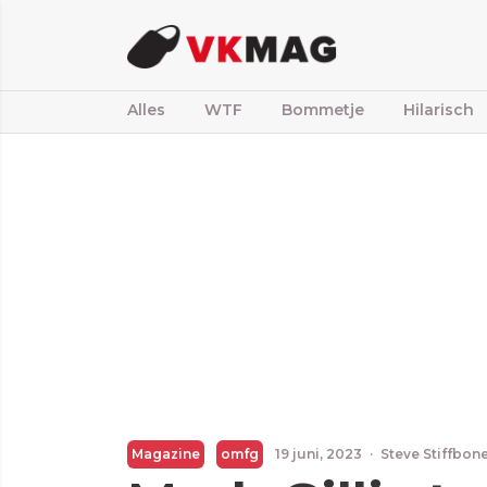
Alles
WTF
Bommetje
Hilarisch
Magazine
omfg
19 juni, 2023
·
Steve Stiffbon