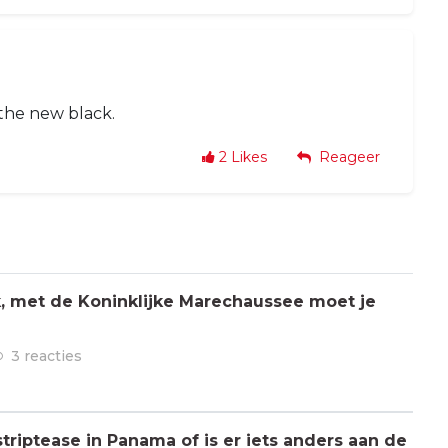
s the new black.
2
Likes
Reageer
jk, met de Koninklijke Marechaussee moet je
3 reacties
triptease in Panama of is er iets anders aan de