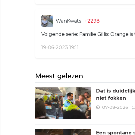
WanKwats
+2298
Volgende serie: Familie Gillis: Orange i
19-06-2023 19:11
Meest gelezen
Dat is duideli
niet fokken
07-08-2026
Een spontane s