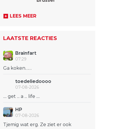
Brussel
LEES MEER
LAATSTE REACTIES
Brainfart
07:29
Ga koken……
toedeliedoooo
07-08-2026
.... get ... a ... life ....
HP
07-08-2026
Tjemig wat erg. Ze ziet er ook