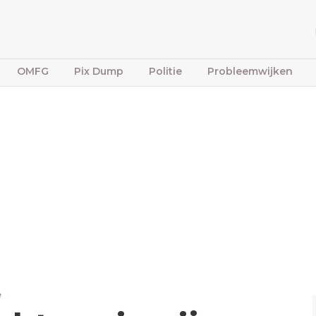
OMFG
Pix Dump
Politie
Probleemwijken
e