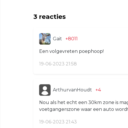
3
reacties
Gait
+8011
Een volgevreten poephoop!
19-06-2023 21:58
ArthurvanHoudt
+4
Nou als het echt een 30km zone is mag 
voetgangerszone waar een auto word
19-06-2023 21:43