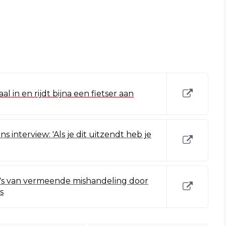
l in en rijdt bijna een fietser aan
ens interview: 'Als je dit uitzendt heb je
o's van vermeende mishandeling door
s