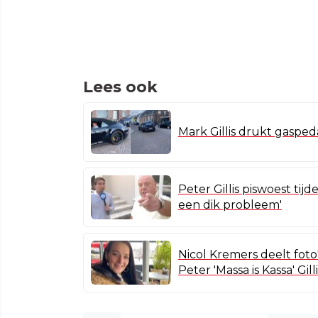
Lees ook
Mark Gillis drukt gaspedaa
Peter Gillis piswoest tijd
een dik probleem'
Nicol Kremers deelt fot
Peter 'Massa is Kassa' Gilli