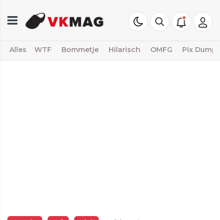
Alles
WTF
Bommetje
Hilarisch
OMFG
Pix Dump