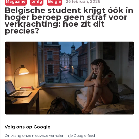
Magazine
omfg
Belgie
26 februari, 2026
·
Belgische student krijgt óók in
hoger beroep geen straf voor
verkrachting: hoe zit dit
precies?
Volg ons op Google
Ontvang onze nieuwste verhalen in je Google-feed