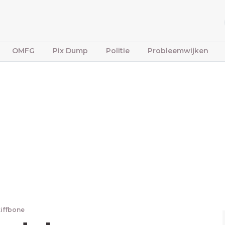
OMFG
Pix Dump
Politie
Probleemwijken
tiffbone