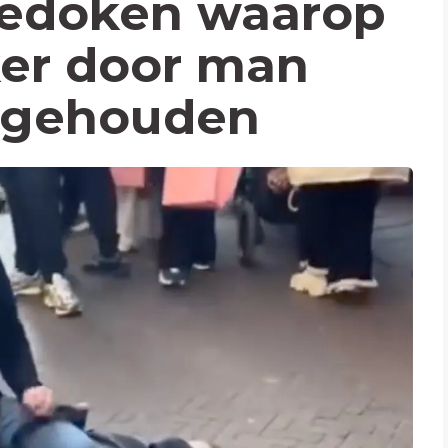
edoken waarop
er door man
 gehouden