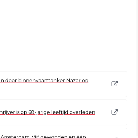
n door binnenvaarttanker Nazar op
rijver is op 68-jarige leeftijd overleden
in Amsterdam: Vijf gewonden en één