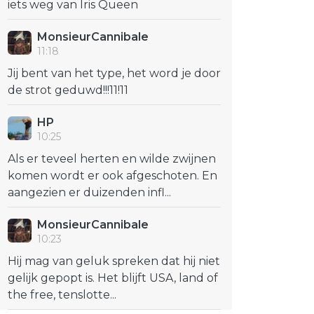
iets weg van Iris Queen
MonsieurCannibale
11:18
Jij bent van het type, het word je door
de strot geduwd!!!11!11
HP
10:25
Als er teveel herten en wilde zwijnen
komen wordt er ook afgeschoten. En
aangezien er duizenden infl...
MonsieurCannibale
10:23
Hij mag van geluk spreken dat hij niet
gelijk gepopt is. Het blijft USA, land of
the free, tenslotte...