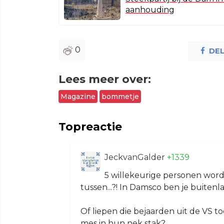
aanhouding
0
DE
Lees meer over:
Magazine
bommetje
Topreactie
JeckvanGalder
+1339
5 willekeurige personen word
tussen...?! In Damsco ben je buitenla
Of liepen die bejaarden uit de VS t
mes in hun nek stak?