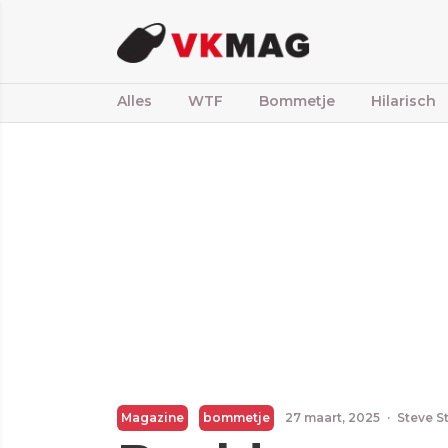
Alles
WTF
Bommetje
Hilarisch
Magazine
bommetje
27 maart, 2025
·
Steve S