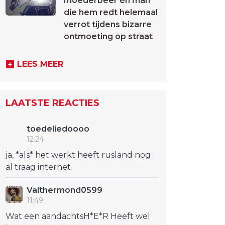
moederbeer én man
die hem redt helemaal
verrot tijdens bizarre
ontmoeting op straat
LEES MEER
LAATSTE REACTIES
toedeliedoooo
12:24
ja, *als* het werkt heeft rusland nog
al traag internet
Valthermond0599
11:49
Wat een aandachtsH*E*R Heeft wel