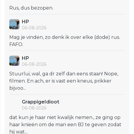
Rus, dus bezopen.
HP
06-08-2026
Mag je vinden, zo denk ik over elke (dode) rus.
FAFO.
HP
06-08-2026
Stuurlui, wal, ga dr zelf dan eens staan! Nope,
filmen. En ach, er is vast een kneus, prikker
bijvoo...
GrappigeIdioot
06-08-2026
dat kun je haar niet kwalijk nemen., ze ging op
haar knieën om de man een BJ te geven zodat
hij wat...