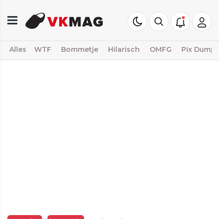
Alles
WTF
Bommetje
Hilarisch
OMFG
Pix Dump