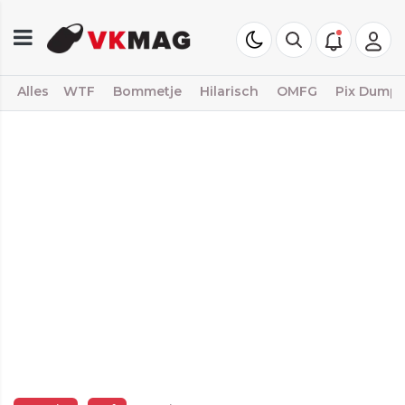
Alles
WTF
Bommetje
Hilarisch
OMFG
Pix Dump