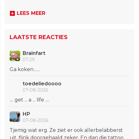
LEES MEER
LAATSTE REACTIES
Brainfart
07:29
Ga koken……
toedeliedoooo
07-08-2026
.... get ... a ... life ....
HP
07-08-2026
Tjemig wat erg. Ze ziet er ook allerbelabberst
uit, flink doorgehaald zeker. En dan die tattoo