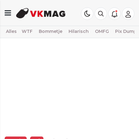
Alles
WTF
Bommetje
Hilarisch
OMFG
Pix Dump