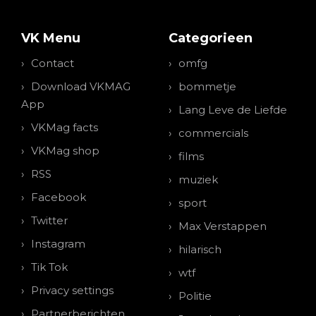
VK Menu
Categorieen
Contact
omfg
Download VKMAG
bommetje
App
Lang Leve de Liefde
VKMag facts
commercials
VKMag shop
films
RSS
muziek
Facebook
sport
Twitter
Max Verstappen
Instagram
hilarisch
Tik Tok
wtf
Privacy settings
Politie
Partnerberichten