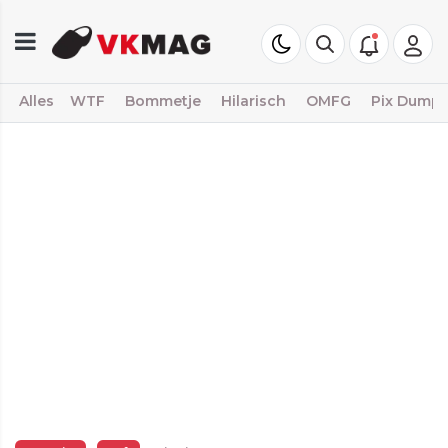
Alles
WTF
Bommetje
Hilarisch
OMFG
Pix Dump