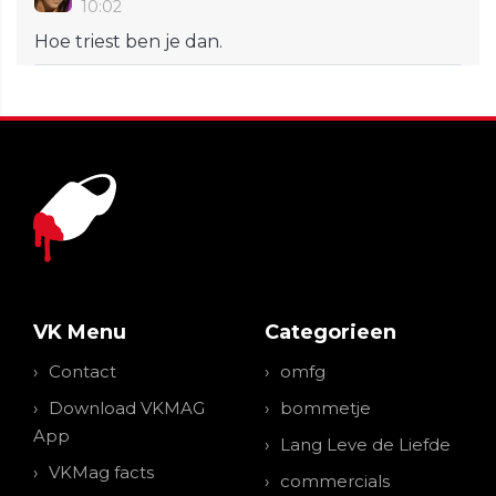
10:02
Hoe triest ben je dan.
VK Menu
Categorieen
Contact
omfg
Download VKMAG
bommetje
App
Lang Leve de Liefde
VKMag facts
commercials