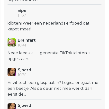
nipe
11:07
idioten! Weer een nederlands erfgoed dat
kapot moet!
Brainfart
10:41
Neee leeeuk……. generatie TikTok idioten is
opgestaan.
Sjoerd
10:36
Er zit toch een glasplaat in? Logica ontgaat me
een beetje. Als de deur niet mee werkt dan
eerst de...
Sjoerd