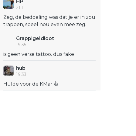
HP
21:11
Zeg, de bedoeling was dat je er in zou
trappen, speel nou even mee zeg.
GrappigeIdioot
19:35
is geen verse tattoo. dus fake
hub
19:33
Hulde voor de KMar 👍