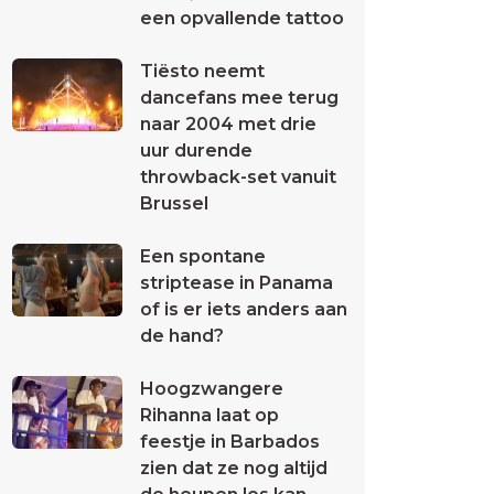
een opvallende tattoo
Tiësto neemt
dancefans mee terug
naar 2004 met drie
uur durende
throwback-set vanuit
Brussel
Een spontane
striptease in Panama
of is er iets anders aan
de hand?
Hoogzwangere
Rihanna laat op
feestje in Barbados
zien dat ze nog altijd