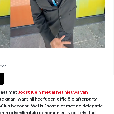
feed
 gaat met
Joost Klein
met al het nieuws van
te gaan, want hij heeft een officiële afterparty
oClub bezocht. Wel is Joost niet met de delegatie
een privevliegtuig genomen en is op Lelystad