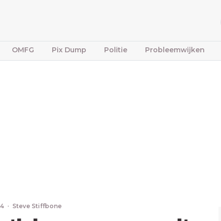
OMFG
Pix Dump
Politie
Probleemwijken
24
·
Steve Stiffbone