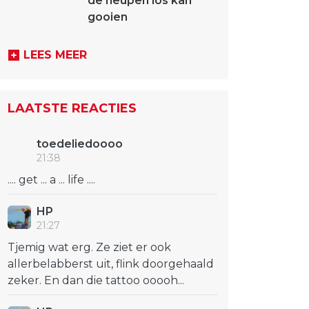
de heupen los kan
gooien
LEES MEER
LAATSTE REACTIES
toedeliedoooo
21:38
.... get ... a ... life ....
HP
21:27
Tjemig wat erg. Ze ziet er ook
allerbelabberst uit, flink doorgehaald
zeker. En dan die tattoo ooooh...