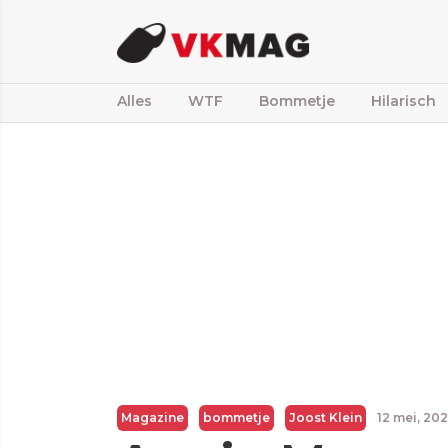
Alles
WTF
Bommetje
Hilarisch
Magazine
bommetje
Joost Klein
12 mei, 20