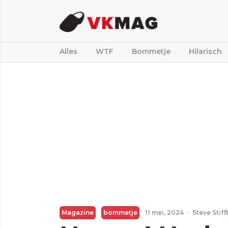
Alles
WTF
Bommetje
Hilarisch
Magazine
bommetje
11 mei, 2024
·
Steve Stif