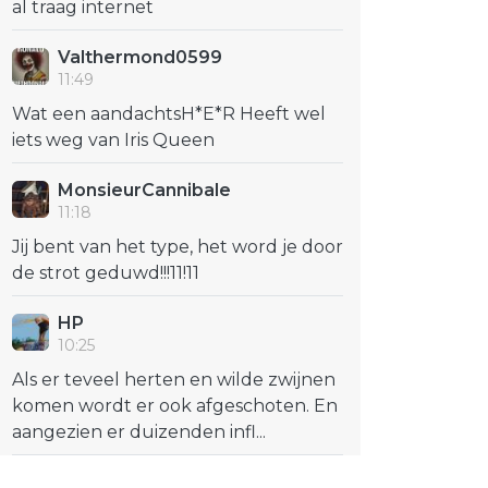
al traag internet
Valthermond0599
11:49
Wat een aandachtsH*E*R Heeft wel
iets weg van Iris Queen
MonsieurCannibale
11:18
Jij bent van het type, het word je door
de strot geduwd!!!11!11
HP
10:25
Als er teveel herten en wilde zwijnen
komen wordt er ook afgeschoten. En
aangezien er duizenden infl...