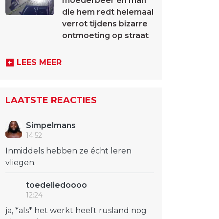
moederbeer én man
die hem redt helemaal
verrot tijdens bizarre
ontmoeting op straat
LEES MEER
LAATSTE REACTIES
Simpelmans
14:52
Inmiddels hebben ze écht leren
vliegen.
toedeliedoooo
12:24
ja, *als* het werkt heeft rusland nog