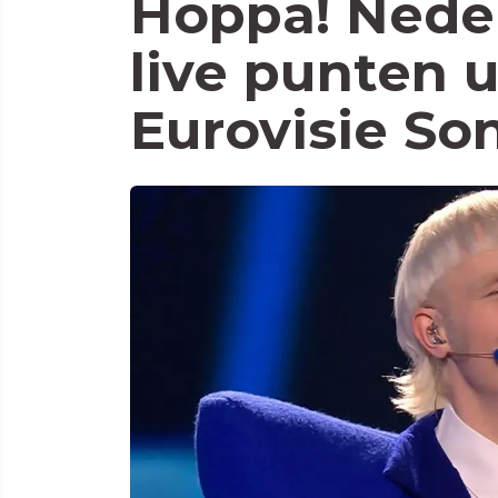
Hoppa! Nede
live punten u
Eurovisie Son