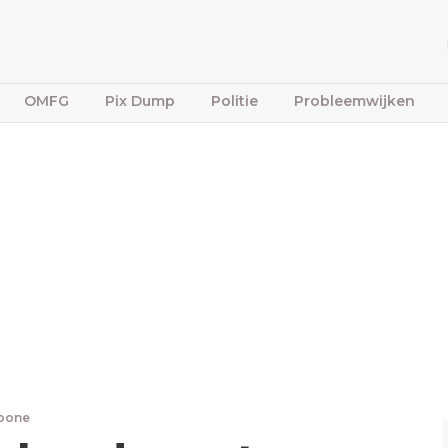
OMFG
Pix Dump
Politie
Probleemwijken
fbone