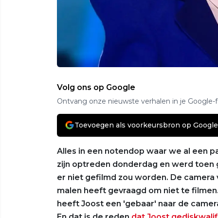
Volg ons op Google
Ontvang onze nieuwste verhalen in je Google-
Toevoegen als voorkeursbron op Google
Alles in een notendop waar we al een p
zijn optreden donderdag en werd toen g
er niet gefilmd zou worden. De camera 
malen heeft gevraagd om niet te filmen.
heeft Joost een 'gebaar' naar de camer
En dat is de reden
dat Joost gediskwalif