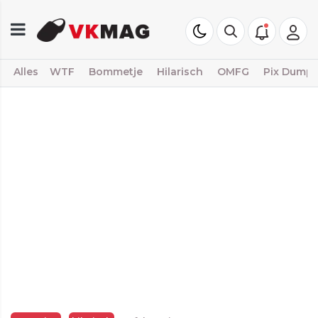
Alles
WTF
Bommetje
Hilarisch
OMFG
Pix Dump