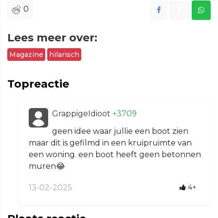
0
Lees meer over:
Magazine
hilarisch
Topreactie
GrappigeIdioot
+3709
geen idee waar jullie een boot zien
maar dit is gefilmd in een kruipruimte van
een woning. een boot heeft geen betonnen
muren😂
13-02-2025
4+