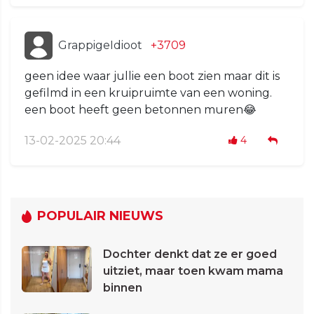
GrappigeIdioot
+3709
geen idee waar jullie een boot zien maar dit is
gefilmd in een kruipruimte van een woning.
een boot heeft geen betonnen muren😂
13-02-2025 20:44
4
POPULAIR NIEUWS
Dochter denkt dat ze er goed
uitziet, maar toen kwam mama
binnen