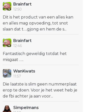
Brainfart
12:50
Dit is het product van een alles kan
en alles mag opvoeding, tot snot
slaan dat t….gjong en hem de s...
Brainfart
12:46
Fantastisch geweldig totdat het
misgaat …..
WanKwats
11:57
Die laatste is slim geen nummerplaat
erop te doen. Voor je het weet heb je
de fbi achter ja aan voor...
Simpelmans