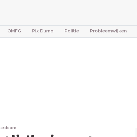
OMFG
Pix Dump
Politie
Probleemwijken
Hardcore