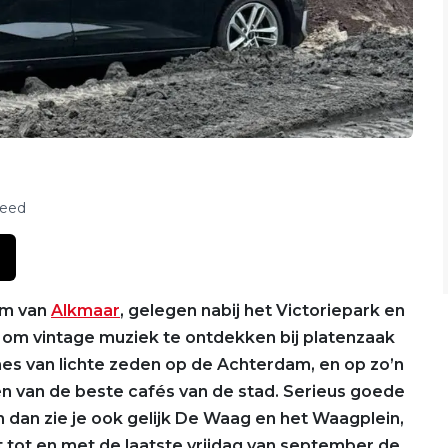
feed
um van
Alkmaar
, gelegen nabij het Victoriepark en
 om vintage muziek te ontdekken bij platenzaak
s van lichte zeden op de Achterdam, en op zo’n
n van de beste cafés van de stad. Serieus goede
n dan zie je ook gelijk De Waag en het Waagplein,
t tot en met de laatste vrijdag van september de