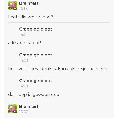
Brainfart
16:18
Leeft die vrouw nog?
GrappigeIdioot
14:02
alles kan kapot!
GrappigeIdioot
14:01
heel veel triest denk ik. kan ook ietsje meer zijn
GrappigeIdioot
14:01
dan loop je gewoon door
Brainfart
13:57