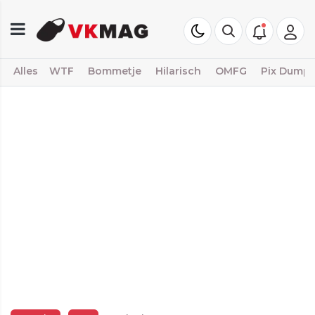
Alles
WTF
Bommetje
Hilarisch
OMFG
Pix Dump