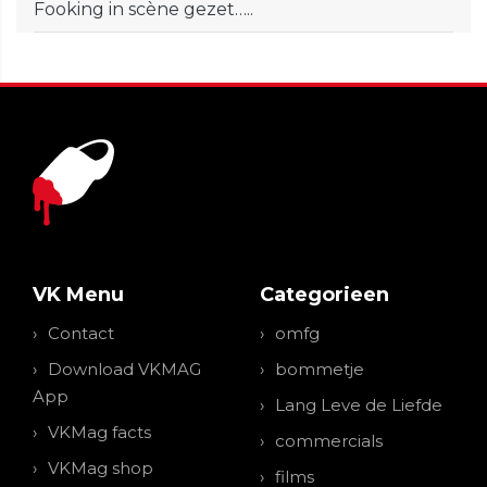
Fooking in scène gezet…..
VK Menu
Categorieen
Contact
omfg
Download VKMAG
bommetje
App
Lang Leve de Liefde
VKMag facts
commercials
VKMag shop
films