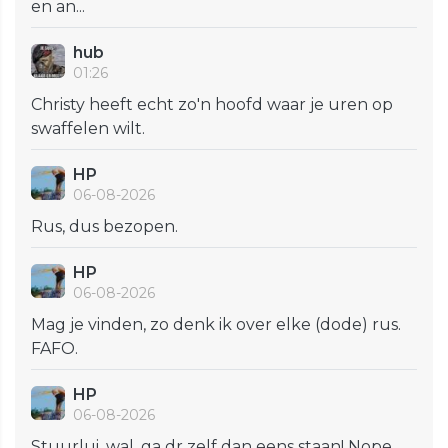
en an...
hub
01:26
Christy heeft echt zo'n hoofd waar je uren op
swaffelen wilt.
HP
06-08-2026
Rus, dus bezopen.
HP
06-08-2026
Mag je vinden, zo denk ik over elke (dode) rus.
FAFO.
HP
06-08-2026
Stuurlui, wal, ga dr zelf dan eens staan! Nope,