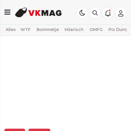
Alles
WTF
Bommetje
Hilarisch
OMFG
Pix Dump