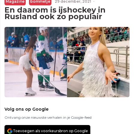
Magazine
bommetje
29 december, 2021
·
En daarom is ijshockey in
Rusland ook zo populair
Volg ons op Google
Ontvang onze nieuwste verhalen in je Google-feed
Toevoegen als voorkeursbron op Google