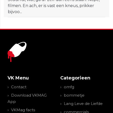
filmen. En ach, er is vast een kneus, prikker
bijvoo...
VK Menu
Categorieen
Contact
omfg
Download VKMAG
bommetje
App
Lang Leve de Liefde
VKMag facts
commercials