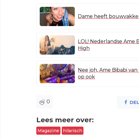
Dame heeft bouwvakkers 
LOL! Nederlandse Ame Bi
High
Nee joh, Ame Bibabi van 
op ook
0
DE
Lees meer over:
Magazine
hilarisch