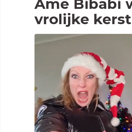
Ame Bibabi w
vrolijke kers