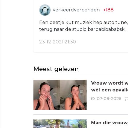
verkeerdverbonden
+188
Een beetje kut muziek hep auto tune,
terug naar de studio barbabibababski.
23-12-2021 21:30
Meest gelezen
Vrouw wordt wa
wél een opvall
07-08-2026
Man die vrouwe