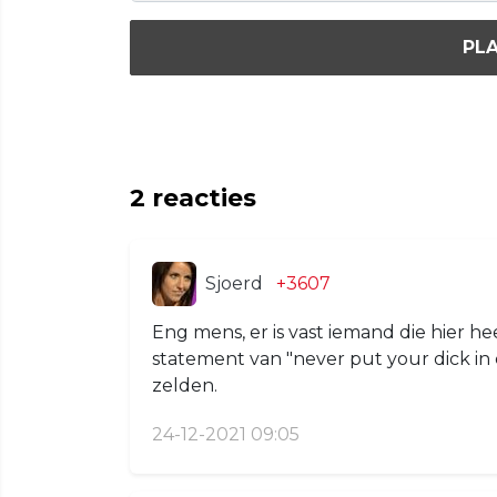
PLA
2
reacties
Sjoerd
+3607
Eng mens, er is vast iemand die hier hee
statement van "never put your dick in 
zelden.
24-12-2021 09:05