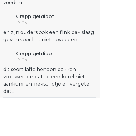
voeden
GrappigeIdioot
17:05
en zijn ouders ook een flink pak slaag
geven voor het niet opvoeden
GrappigeIdioot
17:04
dit soort laffe honden pakken
vrouwen omdat ze een kerel niet
aankunnen. nekschotje en vergeten
dat...