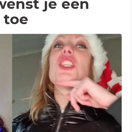
enst je een
t toe