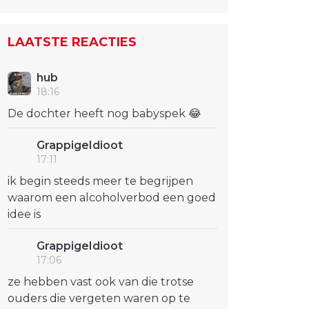
LAATSTE REACTIES
hub
18:16
De dochter heeft nog babyspek 😂
GrappigeIdioot
17:11
ik begin steeds meer te begrijpen
waarom een alcoholverbod een goed
idee is
GrappigeIdioot
17:06
ze hebben vast ook van die trotse
ouders die vergeten waren op te