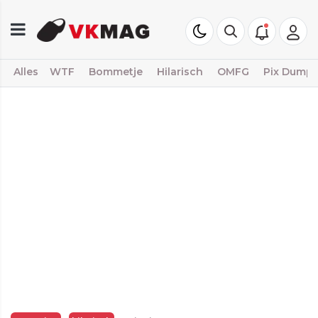
Alles
WTF
Bommetje
Hilarisch
OMFG
Pix Dump