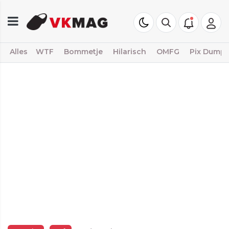
Alles
WTF
Bommetje
Hilarisch
OMFG
Pix Dump