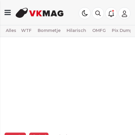
Alles
WTF
Bommetje
Hilarisch
OMFG
Pix Dump