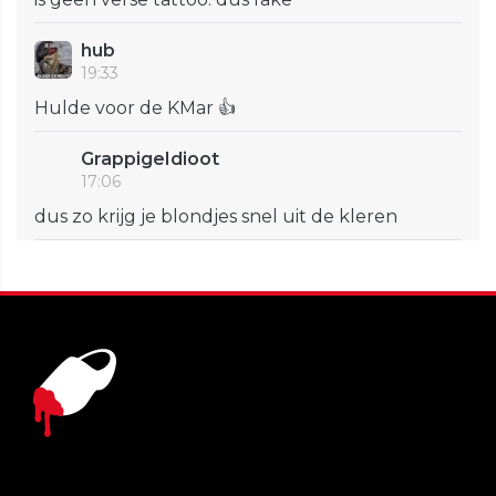
hub
19:33
Hulde voor de KMar 👍
GrappigeIdioot
17:06
dus zo krijg je blondjes snel uit de kleren