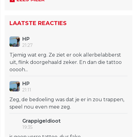
LAATSTE REACTIES
HP
21:27
Tjemig wat erg. Ze ziet er ook allerbelabberst
uit, flink doorgehaald zeker. En dan die tattoo
ooooh...
HP
21:11
Zeg, de bedoeling was dat je er in zou trappen,
speel nou even mee zeg.
GrappigeIdioot
19:35
is geen verse tattoo. dus fake