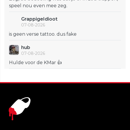
speel nou even mee zeg.
GrappigeIdioot
07-08-2026
is geen verse tattoo. dus fake
hub
07-08-2026
Hulde voor de KMar 👍