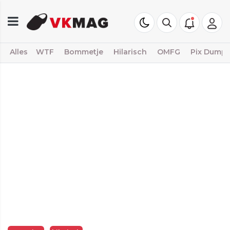
Alles
WTF
Bommetje
Hilarisch
OMFG
Pix Dump