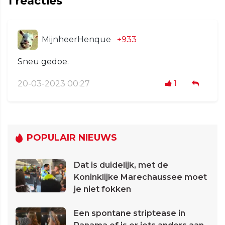
1
reacties
MijnheerHenque
+933
Sneu gedoe.
20-03-2023 00:27
1
POPULAIR NIEUWS
Dat is duidelijk, met de
Koninklijke Marechaussee moet
je niet fokken
Een spontane striptease in