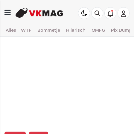
Alles
WTF
Bommetje
Hilarisch
OMFG
Pix Dump