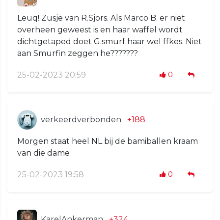
Leuq! Zusje van R.Sjors. Als Marco B. er niet
overheen geweest is en haar waffel wordt
dichtgetaped doet G.smurf haar wel ffkes. Niet
aan Smurfin zeggen he???????
25-02-2023 20:59
0
verkeerdverbonden
+188
Morgen staat heel NL bij de bamiballen kraam
van die dame
25-02-2023 19:58
0
KarelAnkerman
+324