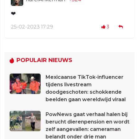
❤️
25-02-2023 17:29
3
POPULAIR NIEUWS
Mexicaanse TikTok-influencer
tijdens livestream
doodgeschoten: schokkende
beelden gaan wereldwijd viraal
PowNews gaat verhaal halen bij
berucht dierenpension en wordt
zelf aangevallen: cameraman
belandt onder drie man