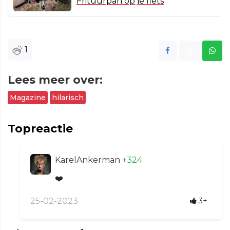
Frituurpan op je fiets
1
Lees meer over:
Magazine
hilarisch
Topreactie
KarelAnkerman
+324
❤️
25-02-2023
3+