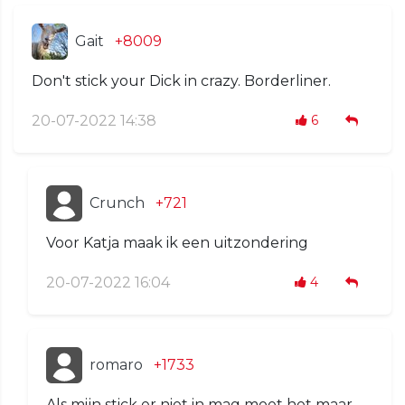
Gait
+8009
Don't stick your Dick in crazy. Borderliner.
20-07-2022 14:38
6
Crunch
+721
Voor Katja maak ik een uitzondering
20-07-2022 16:04
4
romaro
+1733
Als mijn stick er niet in mag moet het maar