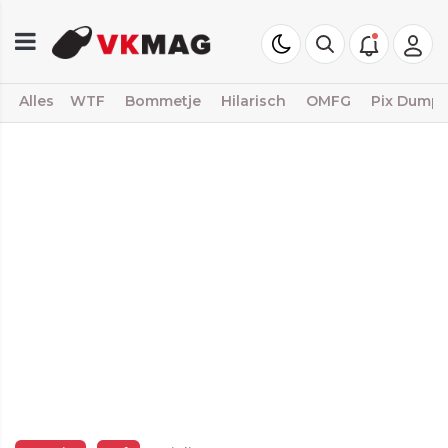
Alles
WTF
Bommetje
Hilarisch
OMFG
Pix Dump