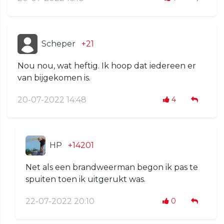
Scheper
+21
Nou nou, wat heftig. Ik hoop dat iedereen er
van bijgekomen is.
20-07-2022 14:48
4
HP
+14201
Net als een brandweerman begon ik pas te
spuiten toen ik uitgerukt was.
22-07-2022 20:10
0