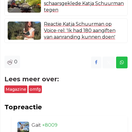
schaarsgeklede Katja Schuurman
tegen
Reactie Katja Schuurman op
Voice-rel: 'Ik had 180 aangiften
van aanranding kunnen doen'
0
Lees meer over:
Magazine
omfg
Topreactie
Gait
+8009