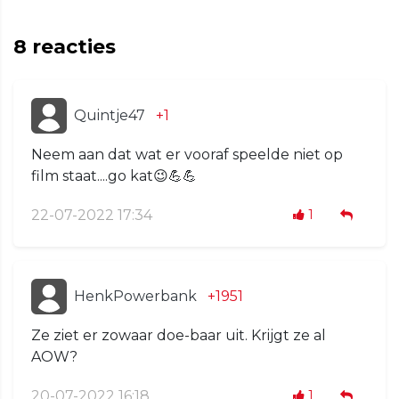
8
reacties
Quintje47
+1
Neem aan dat wat er vooraf speelde niet op
film staat....go kat😉💪💪
22-07-2022 17:34
1
HenkPowerbank
+1951
Ze ziet er zowaar doe-baar uit. Krijgt ze al
AOW?
20-07-2022 16:18
1