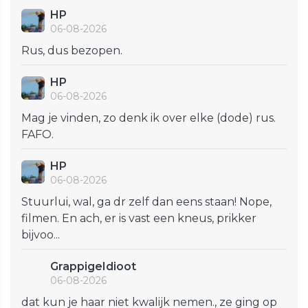
HP
06-08-2026
Rus, dus bezopen.
HP
06-08-2026
Mag je vinden, zo denk ik over elke (dode) rus.
FAFO.
HP
06-08-2026
Stuurlui, wal, ga dr zelf dan eens staan! Nope,
filmen. En ach, er is vast een kneus, prikker
bijvoo...
GrappigeIdioot
06-08-2026
dat kun je haar niet kwalijk nemen., ze ging op