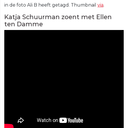
in de foto Ali B heeft getagd. Thumbnail
via
.
Katja Schuurman zoent met Ellen
ten Damme