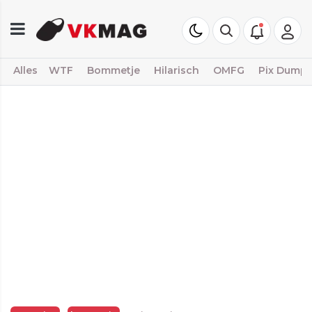
Alles
WTF
Bommetje
Hilarisch
OMFG
Pix Dump