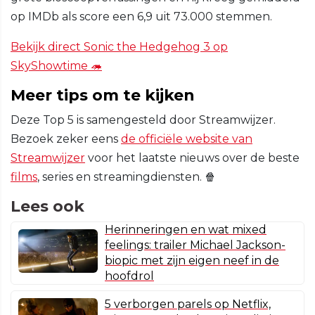
op IMDb als score een 6,9 uit 73.000 stemmen.
Bekijk direct Sonic the Hedgehog 3 op
SkyShowtime 🦔
Meer tips om te kijken
Deze Top 5 is samengesteld door Streamwijzer.
Bezoek zeker eens
de officiële website van
Streamwijzer
voor het laatste nieuws over de beste
films
, series en streamingdiensten. 🍿
Lees ook
Herinneringen en wat mixed
feelings: trailer Michael Jackson-
biopic met zijn eigen neef in de
hoofdrol
5 verborgen parels op Netflix,