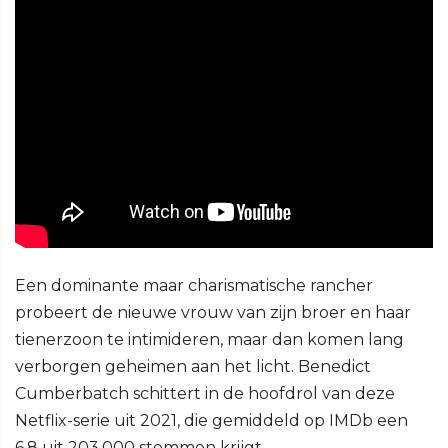
Een dominante maar charismatische rancher
probeert de nieuwe vrouw van zijn broer en haar
tienerzoon te intimideren, maar dan komen lang
verborgen geheimen aan het licht. Benedict
Cumberbatch schittert in de hoofdrol van deze
Netflix-serie uit 2021, die gemiddeld op IMDb een
6,8 uit 203.000 stemmen krijgt.