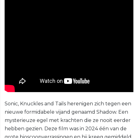
Sonic, Knuckles and Tails herenigen zich tegen een
nieuwe formidabele vijand genaamd Shadow. Een
mysterieuze egel met krachten die ze nooit eerder
hebben gezien. Deze film was in 2024 één van de
grote bioscoopverrassingen en hij kreeg gemiddeld