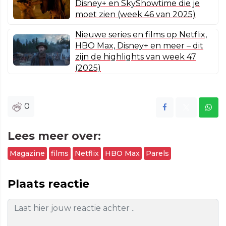
Disney+ en SkyShowtime die je
moet zien (week 46 van 2025)
Nieuwe series en films op Netflix,
HBO Max, Disney+ en meer – dit
zijn de highlights van week 47
(2025)
0
Lees meer over:
Magazine
films
Netflix
HBO Max
Parels
Plaats reactie