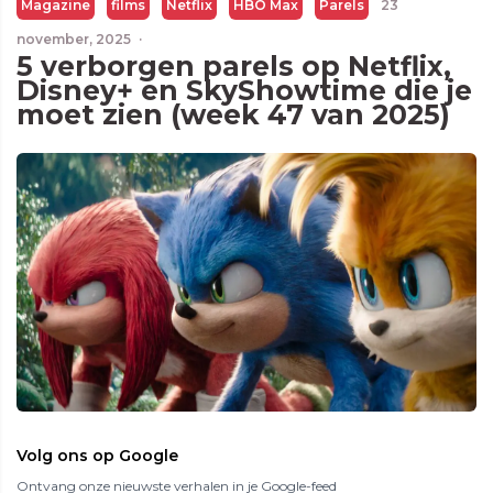
Magazine
films
Netflix
HBO Max
Parels
23
november, 2025
·
5 verborgen parels op Netflix,
Disney+ en SkyShowtime die je
moet zien (week 47 van 2025)
Volg ons op Google
Ontvang onze nieuwste verhalen in je Google-feed