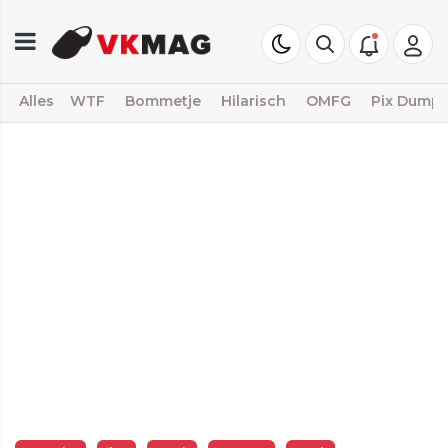
Alles
WTF
Bommetje
Hilarisch
OMFG
Pix Dump