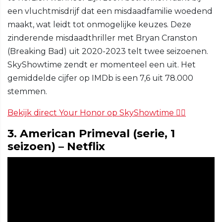
een vluchtmisdrijf dat een misdaadfamilie woedend
maakt, wat leidt tot onmogelijke keuzes. Deze
zinderende misdaadthriller met Bryan Cranston
(Breaking Bad) uit 2020-2023 telt twee seizoenen.
SkyShowtime zendt er momenteel een uit. Het
gemiddelde cijfer op IMDb is een 7,6 uit 78.000
stemmen.
Bekijk direct Your Honor op SkyShowtime 🧑‍⚖️
3. American Primeval (serie, 1
seizoen) – Netflix