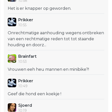
10:58
Het is er knapper op geworden.
Prikker
10:55
Onrechtmatige aanhouding wegens ontbreken
van een rechtmatige reden tot tot staande
houding en doorz...
Brainfart
10:53
Vrouwen eeh heu mannen en minibike?!
Prikker
10:49
Geef die hond een koekje !
Sjoerd
10:19