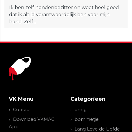
Ik ben zelf hondenbezitter en weet heel goed
dat ik altijd verantwoordelijk ben voor mijn
hond. Zelf...
VK Menu
Categorieen
Contact
omfg
Download VKMAG
bommetje
App
Lang Leve de Liefde