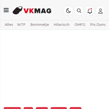
Alles
WTF
Bommetje
Hilarisch
OMFG
Pix Dump