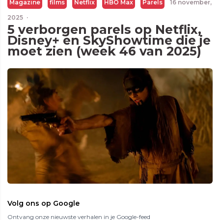
Magazine
films
Netflix
HBO Max
Parels
16 november,
2025
·
5 verborgen parels op Netflix,
Disney+ en SkyShowtime die je
moet zien (week 46 van 2025)
Volg ons op Google
Ontvang onze nieuwste verhalen in je Google-feed