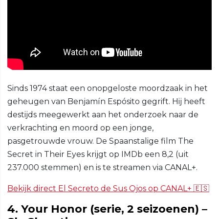
Sinds 1974 staat een onopgeloste moordzaak in het
geheugen van Benjamín Espósito gegrift. Hij heeft
destijds meegewerkt aan het onderzoek naar de
verkrachting en moord op een jonge,
pasgetrouwde vrouw. De Spaanstalige film The
Secret in Their Eyes krijgt op IMDb een 8,2 (uit
237.000 stemmen) en is te streamen via CANAL+.
Bekijk direct El Secreto de Sus Ojos op CANAL+ 🇪🇸
4. Your Honor (serie, 2 seizoenen) –