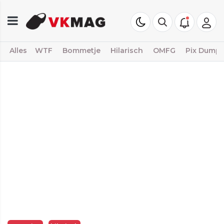
Alles
WTF
Bommetje
Hilarisch
OMFG
Pix Dump