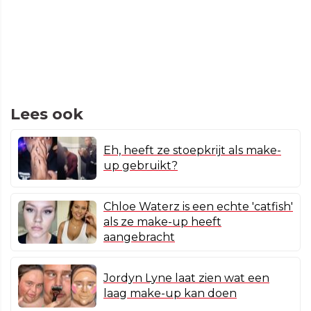
Lees ook
Eh, heeft ze stoepkrijt als make-
up gebruikt?
Chloe Waterz is een echte 'catfish'
als ze make-up heeft
aangebracht
Jordyn Lyne laat zien wat een
laag make-up kan doen