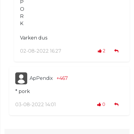
P
O
R
K
Varken dus
02-08-2022 16:27
2
ApPendix
+467
* pork
03-08-2022 14:01
0