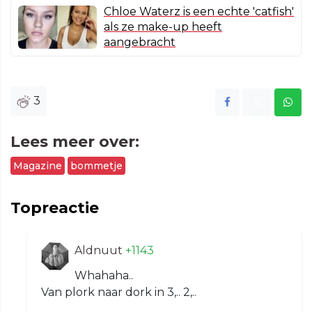
Chloe Waterz is een echte 'catfish'
als ze make-up heeft
aangebracht
3
Lees meer over:
Magazine
bommetje
Topreactie
Aldnuut
+1143
Whahaha..
Van plork naar dork in 3,.. 2,..