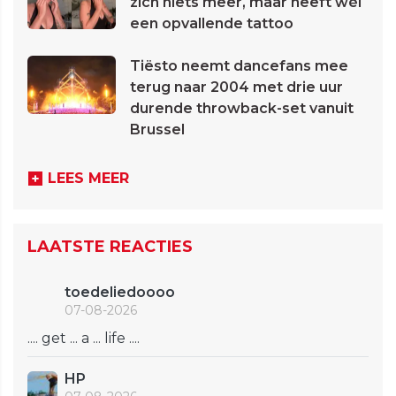
zich niets meer, maar heeft wél
een opvallende tattoo
Tiësto neemt dancefans mee
terug naar 2004 met drie uur
durende throwback-set vanuit
Brussel
LEES MEER
LAATSTE REACTIES
toedeliedoooo
07-08-2026
.... get ... a ... life ....
HP