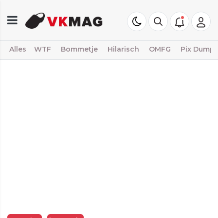
Alles
WTF
Bommetje
Hilarisch
OMFG
Pix Dump