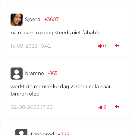
Sjoerd
+3607
na maken up nog steeds niet fabable
15-08-2022 10:42
0
bramno
+165
werkt dit mens elke dag 20 liter cola naar
binnen ofzo
02-08-2022 17:20
2
Triggered
+325