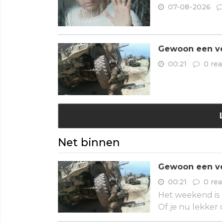
07-08-2026
Gewoon een ve
00:21
0 rea
Net binnen
Gewoon een ve
00:21
0 rea
Het weekend is 
Of je nu lekker o