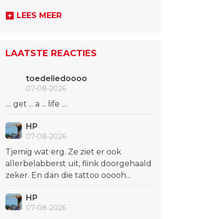
LEES MEER
LAATSTE REACTIES
toedeliedoooo
07-08-2026
.... get ... a ... life ....
HP
07-08-2026
Tjemig wat erg. Ze ziet er ook
allerbelabberst uit, flink doorgehaald
zeker. En dan die tattoo ooooh...
HP
07-08-2026