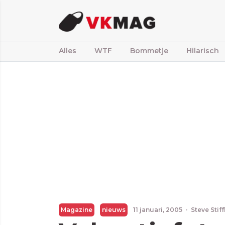
Alles
WTF
Bommetje
Hilarisch
Magazine
nieuws
11 januari, 2005
·
Steve Stif