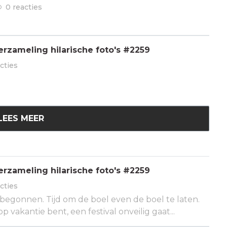
0 reacties
rzameling hilarische foto's #2259
cties
LEES MEER
rzameling hilarische foto's #2259
cties
begonnen. Tijd om de boel even de boel te laten.
p vakantie bent, een festival onveilig gaat...