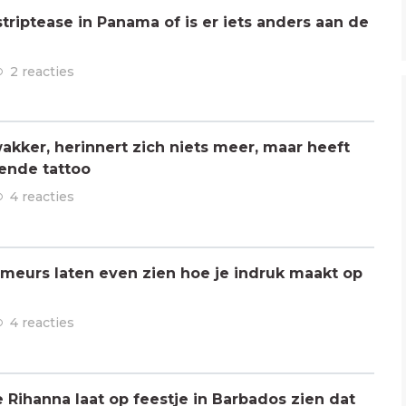
triptease in Panama of is er iets anders aan de
2 reacties
kker, herinnert zich niets meer, maar heeft
ende tattoo
4 reacties
meurs laten even zien hoe je indruk maakt op
4 reacties
ihanna laat op feestje in Barbados zien dat