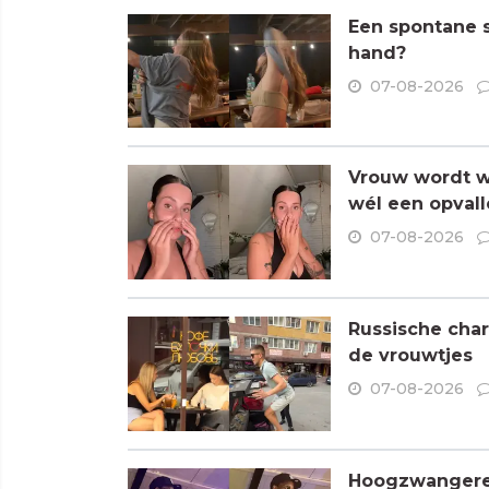
Een spontane s
hand?
07-08-2026
Vrouw wordt wa
wél een opvall
07-08-2026
Russische char
de vrouwtjes
07-08-2026
Hoogzwangere R