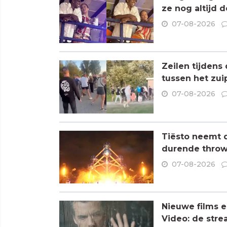
ze nog altijd 
07-08-2026
Zeilen tijdens
tussen het zui
07-08-2026
Tiësto neemt 
durende throw
07-08-2026
Nieuwe films e
Video: de stre