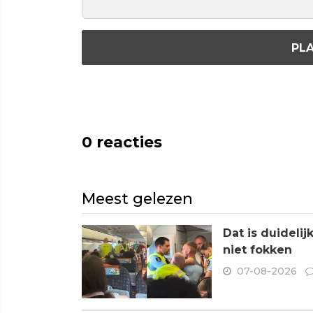
PLA
0
reacties
Meest gelezen
Dat is duideli
niet fokken
07-08-2026