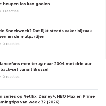
de heupen los kan gooien
1 reacties
 de Sneekweek? Dat lijkt steeds vaker bijzaak
pen en de matpartijen
0 reacties
dancefans mee terug naar 2004 met drie uur
back-set vanuit Brussel
0 reacties
n series op Netflix, Disney+, HBO Max en Prime
amingtips van week 32 (2026)