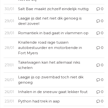
30/01
Salt Bae maakt zichzelf eindelijk nuttig
0
Laagje ijs dat net niet dik genoeg is
29/01
0
deel zoveel
29/01
Romantiek in bad gaat in vlammen op
0
Knallende road rage tussen
28/01
autobestuurder en motorbende in
0
Fort Myers
Takelwagen kan het allemaal niks
27/01
0
schelen
Laagje ijs op zwembad toch niet dik
26/01
0
genoeg
26/01
Inhalen in de sneeuw gaat lekker fout
0
23/01
Python had trek in aap
0