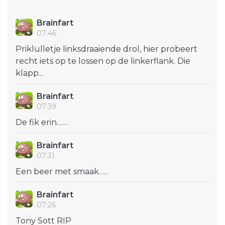
Brainfart
07:46
Priklulletje linksdraaiende drol, hier probeert
recht iets op te lossen op de linkerflank. Die
klapp...
Brainfart
07:39
De fik erin……
Brainfart
07:31
Een beer met smaak…..
Brainfart
07:26
Tony Sott RIP