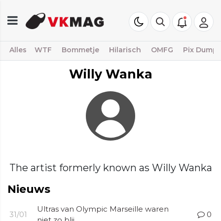
Alles
WTF
Bommetje
Hilarisch
OMFG
Pix Dump
Willy Wanka
The artist formerly known as Willy Wanka
Nieuws
Ultras van Olympic Marseille waren
31/01
0
niet zo blij