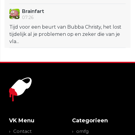
Brainfart
07:26
Tijd voor een beurt van Bubba Christy, het lost
tijdelijk al je problemen op en zeker die van je
vla...
VK Menu
Categorieen
Contact
omfg