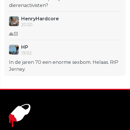
dierenactivisten?
HenryHardcore
20:20
🙏🏻
HP
19:02
In de jaren 70 een enorme sexbom. Helaas. RIP
Jerney.