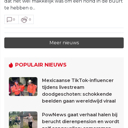
dat het wel makkelijk was om een hond in de buurt
te hebben o...
0
0
Meer nieuws
POPULAIR NIEUWS
Mexicaanse TikTok-influencer
tijdens livestream
doodgeschoten: schokkende
beelden gaan wereldwijd viraal
PowNews gaat verhaal halen bij
berucht dierenpension en wordt