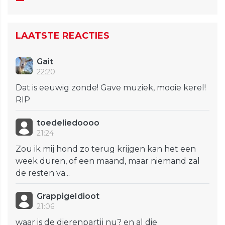
LAATSTE REACTIES
Gait
22:20
Dat is eeuwig zonde! Gave muziek, mooie kerel!
RIP
toedeliedoooo
21:24
Zou ik mij hond zo terug krijgen kan het een
week duren, of een maand, maar niemand zal
de resten va...
GrappigeIdioot
21:06
waar is de dierenpartij nu? en al die