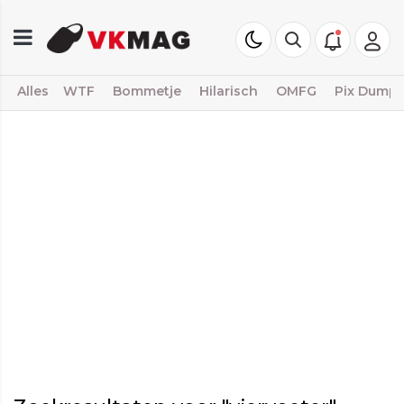
Alles
WTF
Bommetje
Hilarisch
OMFG
Pix Dump