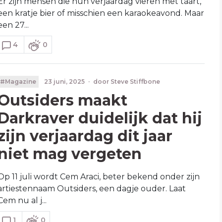
Er zijn mensen die hun verjaardag vieren met taart,
een kratje bier of misschien een karaokeavond. Maar
een 27...
4
0
#Magazine
23 juni, 2025
·
door
Steve Stiffbone
Outsiders maakt
Darkraver duidelijk dat hij
zijn verjaardag dit jaar
niet mag vergeten
Op 11 juli wordt Cem Araci, beter bekend onder zijn
artiestennaam Outsiders, een dagje ouder. Laat
Cem nu al j...
1
0