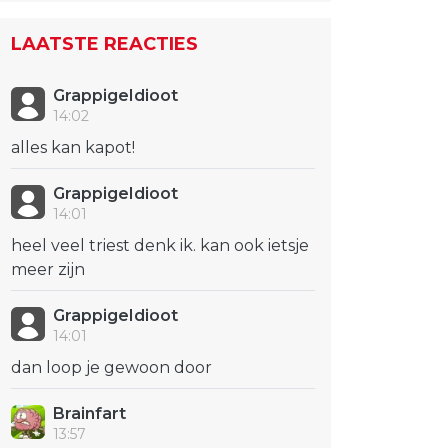
LAATSTE REACTIES
GrappigeIdioot
14:02
alles kan kapot!
GrappigeIdioot
14:01
heel veel triest denk ik. kan ook ietsje
meer zijn
GrappigeIdioot
14:01
dan loop je gewoon door
Brainfart
13:57