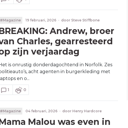
#Magazine
19 februari, 2026
·
door
Steve Stiffbone
BREAKING: Andrew, broer
van Charles, gearresteerd
op zijn verjaardag
Het is onrustig donderdagochtend in Norfolk. Zes
politieauto’s, acht agenten in burgerkleding met
laptops en o...
1
0
#Magazine
04 februari, 2026
·
door
Henry Hardcore
Mama Malou was even in