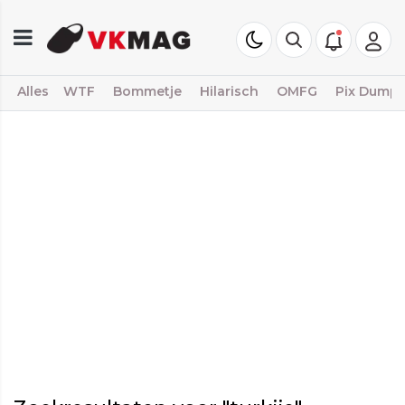
Alles
WTF
Bommetje
Hilarisch
OMFG
Pix Dump