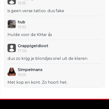
19:35
is geen verse tattoo. dus fake
hub
19:33
Hulde voor de KMar 👍
GrappigeIdioot
17:06
dus zo krijg je blondjes snel uit de kleren
Simpelmans
16:26
Met kop en kont. Zo hoort het.