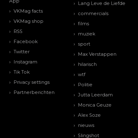
App
Lang Leve de Liefde
VKMag facts
commercials
VKMag shop
films
RSS
muziek
Facebook
sport
Twitter
Max Verstappen
Instagram
hilarisch
Tik Tok
wtf
Privacy settings
Politie
Partnerberichten
Jutta Leerdam
Monica Geuze
Alex Soze
nieuws
Slingshot