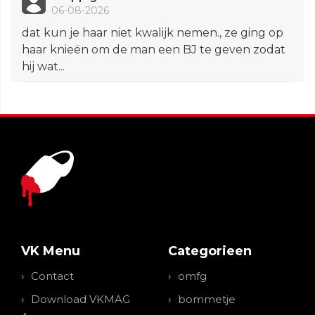
06-08-2026
dat kun je haar niet kwalijk nemen., ze ging op
haar knieën om de man een BJ te geven zodat
hij wat...
VK Menu
Categorieen
Contact
omfg
Download VKMAG
bommetje