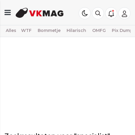
Alles
WTF
Bommetje
Hilarisch
OMFG
Pix Dump