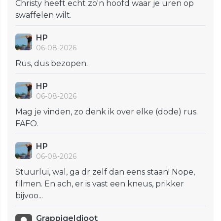
Christy heeft echt zo'n hoofd waar je uren op
swaffelen wilt.
HP
06-08-2026
Rus, dus bezopen.
HP
06-08-2026
Mag je vinden, zo denk ik over elke (dode) rus.
FAFO.
HP
06-08-2026
Stuurlui, wal, ga dr zelf dan eens staan! Nope,
filmen. En ach, er is vast een kneus, prikker
bijvoo...
GrappigeIdioot