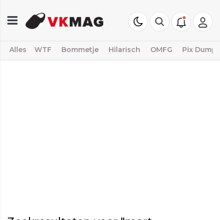
Alles
WTF
Bommetje
Hilarisch
OMFG
Pix Dump