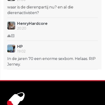
waar is de dierenpartij nu? en al die
dierenactivisten?
HenryHardcore
20:20
🙏🏻
HP
19:02
In de jaren 70 een enorme sexbom. Helaas. RIP
Jerney.