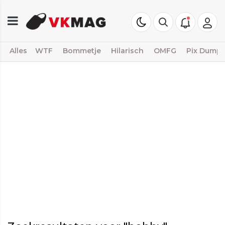
Alles
WTF
Bommetje
Hilarisch
OMFG
Pix Dump