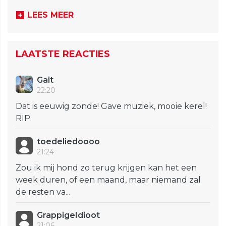
LEES MEER
LAATSTE REACTIES
Gait
22:20
Dat is eeuwig zonde! Gave muziek, mooie kerel!
RIP
toedeliedoooo
21:24
Zou ik mij hond zo terug krijgen kan het een
week duren, of een maand, maar niemand zal
de resten va...
GrappigeIdioot
21:06