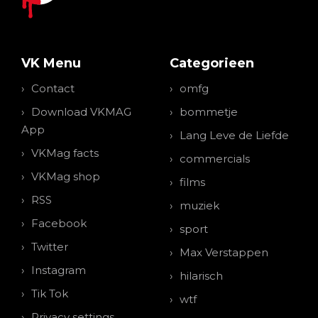
VK Menu
Categorieen
Contact
omfg
Download VKMAG
bommetje
App
Lang Leve de Liefde
VKMag facts
commercials
VKMag shop
films
RSS
muziek
Facebook
sport
Twitter
Max Verstappen
Instagram
hilarisch
Tik Tok
wtf
Privacy settings