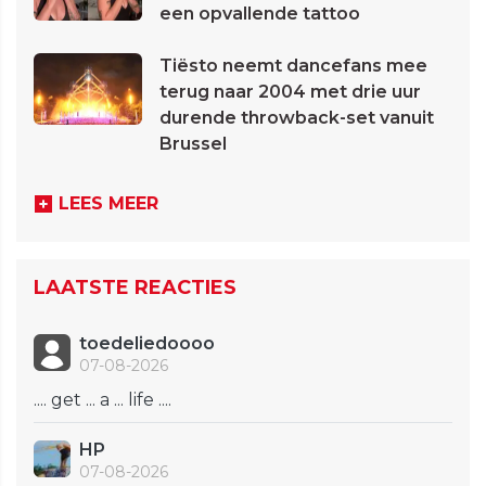
een opvallende tattoo
Tiësto neemt dancefans mee
terug naar 2004 met drie uur
durende throwback-set vanuit
Brussel
LEES MEER
LAATSTE REACTIES
toedeliedoooo
07-08-2026
.... get ... a ... life ....
HP
07-08-2026