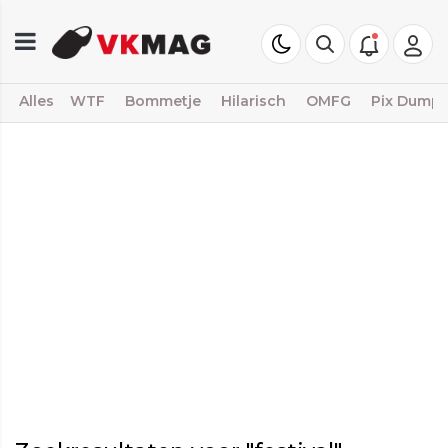
Alles
WTF
Bommetje
Hilarisch
OMFG
Pix Dump