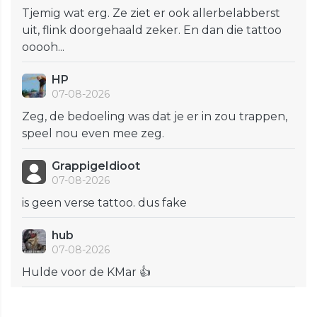
Tjemig wat erg. Ze ziet er ook allerbelabberst
uit, flink doorgehaald zeker. En dan die tattoo
ooooh...
HP
07-08-2026
Zeg, de bedoeling was dat je er in zou trappen,
speel nou even mee zeg.
GrappigeIdioot
07-08-2026
is geen verse tattoo. dus fake
hub
07-08-2026
Hulde voor de KMar 👍