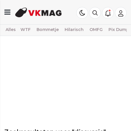
Alles
WTF
Bommetje
Hilarisch
OMFG
Pix Dump