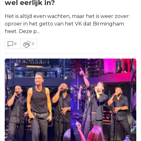
wel eerlijk in?
Het is altijd even wachten, maar het is weer zover:
oproer in het getto van het VK dat Birmingham
heet. Deze p...
6
0