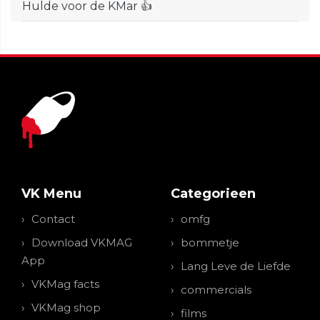
Hulde voor de KMar 👍
VK Menu
Categorieen
Contact
omfg
Download VKMAG
bommetje
App
Lang Leve de Liefde
VKMag facts
commercials
VKMag shop
films