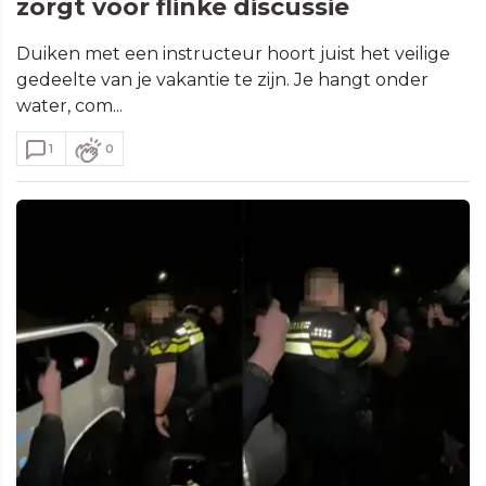
zorgt voor flinke discussie
Duiken met een instructeur hoort juist het veilige
gedeelte van je vakantie te zijn. Je hangt onder
water, com...
1
0