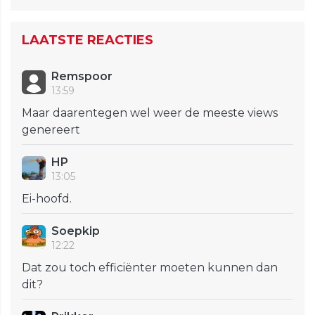
LAATSTE REACTIES
Remspoor
13:59
Maar daarentegen wel weer de meeste views
genereert
HP
13:05
Ei-hoofd.
Soepkip
12:22
Dat zou toch efficiënter moeten kunnen dan
dit?