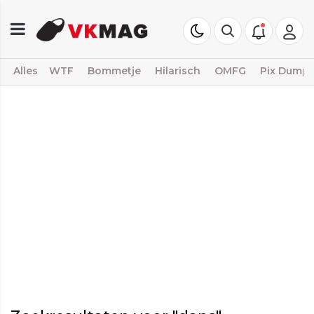
Alles
WTF
Bommetje
Hilarisch
OMFG
Pix Dump