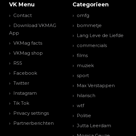
VK Menu
Categorieen
Contact
omfg
Download VKMAG
bommetje
App
Lang Leve de Liefde
VKMag facts
commercials
VKMag shop
films
RSS
muziek
Facebook
sport
Twitter
Max Verstappen
Instagram
hilarisch
Tik Tok
wtf
Privacy settings
Politie
Partnerberichten
Jutta Leerdam
Monica Geuze