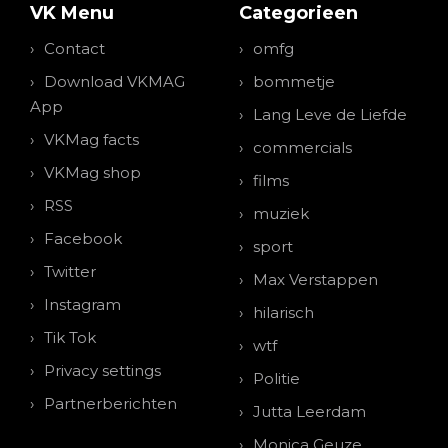
VK Menu
Categorieen
Contact
omfg
Download VKMAG
bommetje
App
Lang Leve de Liefde
VKMag facts
commercials
VKMag shop
films
RSS
muziek
Facebook
sport
Twitter
Max Verstappen
Instagram
hilarisch
Tik Tok
wtf
Privacy settings
Politie
Partnerberichten
Jutta Leerdam
Monica Geuze