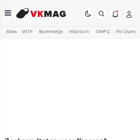
Alles
WTF
Bommetje
Hilarisch
OMFG
Pix Dump